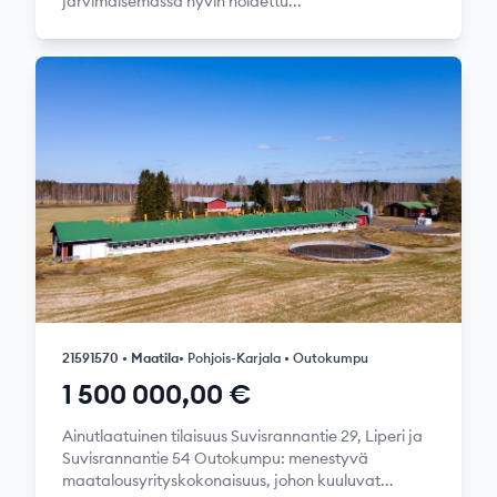
järvimaisemassa hyvin hoidettu...
21591570 • Maatila
• Pohjois-Karjala • Outokumpu
1 500 000,00 €
Ainutlaatuinen tilaisuus Suvisrannantie 29, Liperi ja
Suvisrannantie 54 Outokumpu: menestyvä
maatalousyrityskokonaisuus, johon kuuluvat...