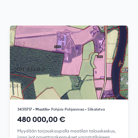
34311717 • Maatila
• Pohjois-Pohjanmaa • Siikalatva
480 000,00 €
Myydään tarjouskaupalla maatilan talouskeskus,
jossa isot navettarakennukset varastotiloineen,