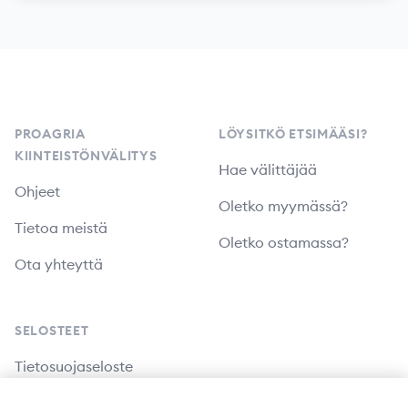
Footer
PROAGRIA
LÖYSITKÖ ETSIMÄÄSI?
KIINTEISTÖNVÄLITYS
Hae välittäjää
Ohjeet
Oletko myymässä?
Tietoa meistä
Oletko ostamassa?
Ota yhteyttä
SELOSTEET
Tietosuojaseloste
Saavutettavuusseloste