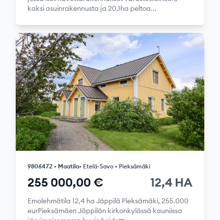
kaksi asuinrakennusta ja 20,1ha peltoa...
9806472 • Maatila
• Etelä-Savo • Pieksämäki
255 000,00 €
12,4 HA
Emolehmätila 12,4 ha Jäppilä Pieksämäki, 255.000
eurPieksämäen Jäppilän kirkonkylässä kauniissa