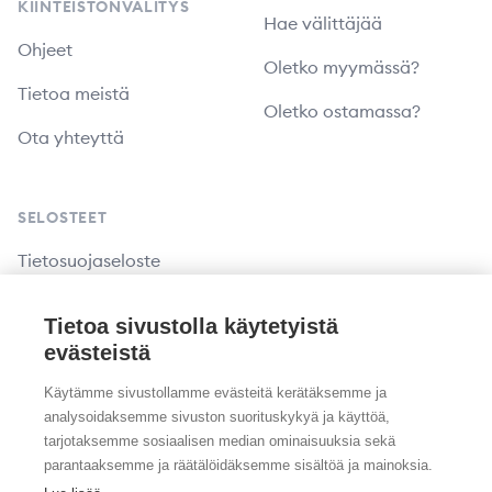
KIINTEISTÖNVÄLITYS
Hae välittäjää
Ohjeet
Oletko myymässä?
Tietoa meistä
Oletko ostamassa?
Ota yhteyttä
SELOSTEET
Tietosuojaseloste
Saavutettavuusseloste
Tietoa sivustolla käytetyistä
evästeistä
KIELI
Käytämme sivustollamme evästeitä kerätäksemme ja
analysoidaksemme sivuston suorituskykyä ja käyttöä,
Kieli
tarjotaksemme sosiaalisen median ominaisuuksia sekä
parantaaksemme ja räätälöidäksemme sisältöä ja mainoksia.