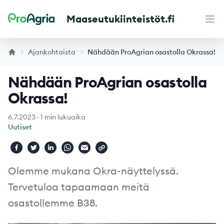
Maaseutukiinteistöt.fi
Maaseutukiinteistöt
Ava
Ajankohtaista
Nähdään ProAgrian osastolla Okrassa!
Nähdään ProAgrian osastolla
Okrassa!
6.7.2023
·
1 min lukuaika
Uutiset
Olemme mukana Okra-näyttelyssä.
Tervetuloa tapaamaan meitä
osastollemme B38.