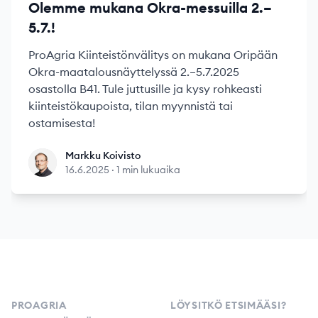
Olemme mukana Okra-messuilla 2.–
5.7.!
ProAgria Kiinteistönvälitys on mukana Oripään
Okra-maatalousnäyttelyssä 2.–5.7.2025
osastolla B41. Tule juttusille ja kysy rohkeasti
kiinteistökaupoista, tilan myynnistä tai
ostamisesta!
Markku Koivisto
Markku Koivisto
16.6.2025
·
1 min lukuaika
Footer
PROAGRIA
LÖYSITKÖ ETSIMÄÄSI?