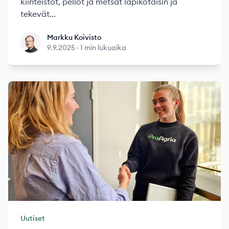
kiinteistöt, pellot ja metsät läpikotaisin ja
tekevät...
Markku Koivisto
Markku Koivisto
9.9.2025
·
1 min lukuaika
Uutiset