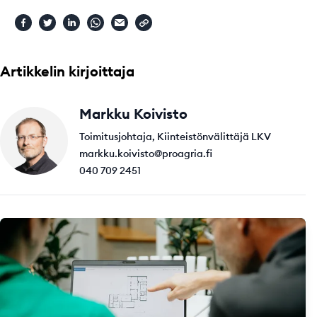
Artikkelin kirjoittaja
Markku Koivisto
Toimitusjohtaja, Kiinteistönvälittäjä LKV
markku.koivisto@proagria.fi
040 709 2451