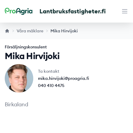
Lantbruksfastigheter.fi
Maaseutukiinteistöt
Öpp
Våra mäklare
Mika Hirvijoki
Försäljningskonsulent
Mika Hirvijoki
Ta kontakt
mika.hirvijoki@proagria.fi
040 410 4475
Birkaland