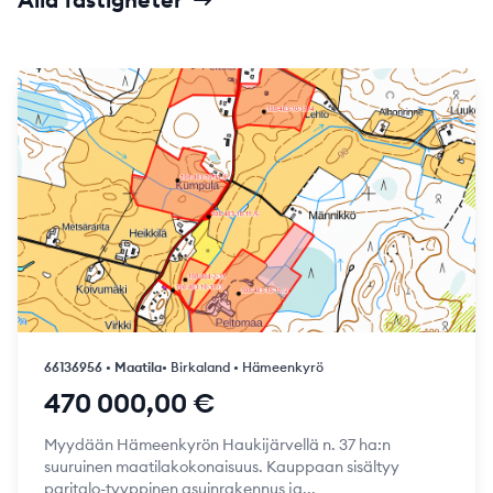
66136956 • Maatila
• Birkaland • Hämeenkyrö
470 000,00 €
Myydään Hämeenkyrön Haukijärvellä n. 37 ha:n
suuruinen maatilakokonaisuus. Kauppaan sisältyy
paritalo-tyyppinen asuinrakennus ja...