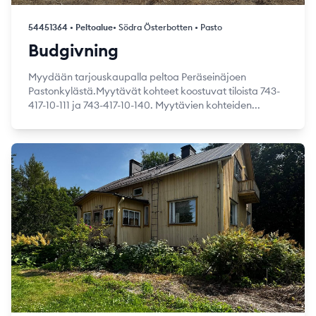
54451364 • Peltoalue
• Södra Österbotten • Pasto
Budgivning
Myydään tarjouskaupalla peltoa Peräseinäjoen
Pastonkylästä.Myytävät kohteet koostuvat tiloista 743-
417-10-111 ja 743-417-10-140. Myytävien kohteiden...