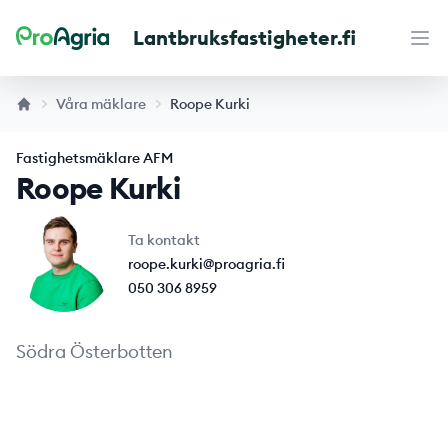
Lantbruksfastigheter.fi
Maaseutukiinteistöt
Öpp
Våra mäklare
Roope Kurki
Fastighetsmäklare AFM
Roope Kurki
Ta kontakt
roope.kurki@proagria.fi
050 306 8959
Södra Österbotten