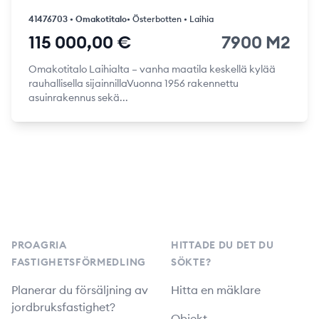
41476703 • Omakotitalo
• Österbotten • Laihia
115 000,00 €
7900 M2
Omakotitalo Laihialta – vanha maatila keskellä kylää
rauhallisella sijainnillaVuonna 1956 rakennettu
asuinrakennus sekä...
Footer
PROAGRIA
HITTADE DU DET DU
FASTIGHETSFÖRMEDLING
SÖKTE?
Planerar du försäljning av
Hitta en mäklare
jordbruksfastighet?
Objekt